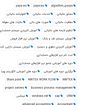
paya.ws
paya-ws
algorithm_pouya
مشاور مالیاتی
خدمات مالیاتی
اظهارنامه مالیاتی
معافیت مالیاتی
صورت های مالی
مالیات های معوقه
تنظیم لایحه های مالیاتی
آموزش کاربردی سیستم حسابداری
آموزش سیستم نقد و بانک
آموزش نرم افزار فروش
آموزش کاربردی حقوق و دستمزد
آموزش سیستم دارایی ثاب
ثبت نام نرم افزارهای حسابداری
دوره های آموزشی جامع نرم افزارهای حسابداری
برگزاری دوره های آموزشی
دوره های آموزشی الگوریتم پویا
Share point
NINTEX WORK FLOW
NINTEX
project servers
Business process management
CRM
sap
windows.net
نینتکس
advanced accounting
Accountant