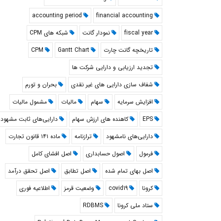
accounting period
financial accounting
fiscal year
نمودار گانت
شبکه های CPM
تاريخچه گانت چارت
Gantt Chart
CPM
تجدید ارزیابی و دارایی شرکت ها
شفاف سازی دارایی های غیر نقدی
بحران و تورم
افزایش سرمایه
سهام
مالیات
مشمول مالیات
EPS
کاهنده های ارزش سهام
دارایی‌های ثابت مشهود
دارایی‌های نامشهود
ترازنامه
ماده ۱۴۱ قانون تجارت
فرمول
اصول حسابداری
اصل افشای کامل
اصل بهای تمام شده
اصل تطابق
اصل تحقق درآمد
کرونا
covid19
وضعیت قرمز
اطلاعیه فوری
ستاد ملی کرونا
RDBMS