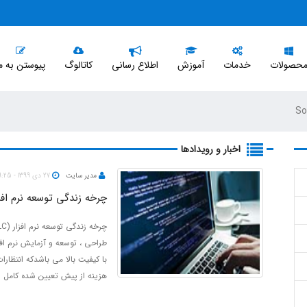
حصولات
خدمات
آموزش
اطلاع رسانی
کاتالوگ
پیوستن به م
 حسابداری مالی(ریالی و ارزی)
فروش
اخبار و رویدادها
 انبار و کنترل موجودی(مقداری و
بازاریابی
مدیر سایت
27 دی 1399 - 09:25
مدیریت خدمات مشتریان
چرخه زندگی توسعه نرم افزار (C
 فروش و کنترل اعتبار مشتری
 نقد و بانک و خزانه داری
با کیفیت بالا می باشدکه انتظار
 حقوق و دستمزد و کارگزینی
هزینه از پیش تعیین شده کامل 
 دارائیهای ثابت و جمعداری اموال