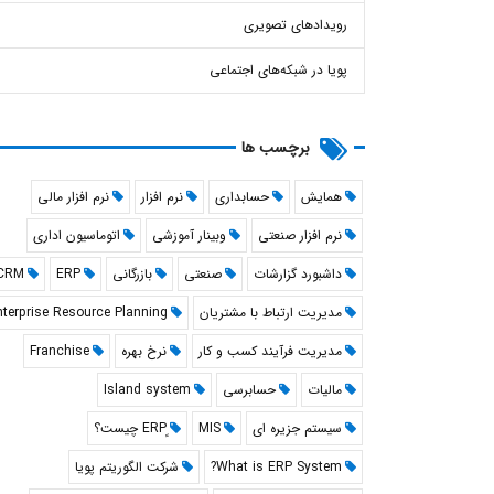
صندوق
صنعتی
رویدادهای تصویری
نرم ا
پویا در شبکه‌های اجتماعی
برچسب ها
همایش
حسابداری
نرم افزار
نرم افزار مالی
نرم افزار صنعتی
وبینار آموزشی
اتوماسیون اداری
داشبورد گزارشات
صنعتی
بازرگانی
ERP
CRM
مدیریت ارتباط با مشتریان
nterprise Resource Planning
مدیریت فرآیند کسب و کار
نرخ بهره
Franchise
مالیات
حسابرسی
Island system
سیستم جزیره ای
MIS
What is ERP System?
شرکت الگوریتم پویا