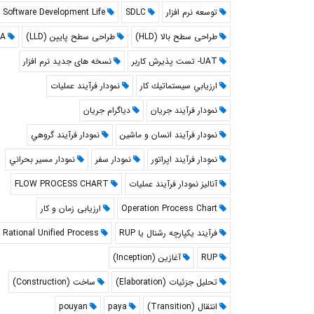
توسعه نرم افزار
SDLC
Software Development Life
طراحی سطح بالا (HLD)
طراحی سطح پایین (LLD)
A
UAT- تست پذیرش کاربر
نسخه های جدید نرم افزار
ارزيابي سيستماتيك كار
نمودار فرآيند عمليات
نمودار فرآيند جريان
دياگرام جريان
نمودار فرآيند انسان و ماشين
نمودار فرآيند گروهي
نمودار فرآيند اپراتور
نمودار سفر
نمودار مسير بحراني
آنالیز نمودار فرآیند عملیات
FLOW PROCESS CHART
Operation Process Chart
ارزیابی زمان و کار
فرآیند یکپارچه رشنال یا RUP
Rational Unified Process
RUP
آغازین (Inception)
تحلیل جزئیات (Elaboration)
ساخت (Construction)
انتقال (Transition)
paya
pouyan