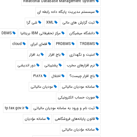
Relational DataBase Management System
سیسستم مدیریت پایگاه داده رابطه ای
ثبت گزارش های مالی
XML
شی گرا
دانشگاه میشیگان
مرکز تحقیقاتی IBM بریتانیا
DBMS
TRDBMS
PRDBMS
فضای ابرای
cloud
امنیت و نگهداری
باج افزار
بد افزار
نرم افزارهای مخرب
پشتیبانی
دور اندیشی
باج افزار چیست؟
اختلال
31828
سامانه مودیان مالیاتی
مودیان مالیاتی
صورت حساب الکترونیکی
ثبت نام و ورود به سامانه مودیان مالیاتی
tp.tax.gov.ir
قانون پایانه‌های فروشگاهی
سامانه مؤدیان
سامانه مؤدیان مالیاتی