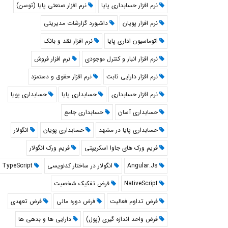
نرم افزار حسابداری پایا
نرم افزار صنعتی پایا (توسن)
نرم افزار پویان
داشبورد گزارشات مدیریتی
اتوماسیون اداری پایا
نرم افزار نقد و بانک
نرم افزار انبار و کنترل موجودی
نرم افزار فروش
نرم افزار دارایی ثابت
نرم افزار حقوق و دستمزد
نرم افزار حسابداری
حسابداری پایا
حسابداری پویا
حسابداری آسان
حسابداری جامع
حسابداری پایا در مشهد
حسابداری پویان
انگولار
فریم ورک های جاوا اسکریپتی
فریم ورک انگولار
Angular.Js
انگولار در ساختار کدنویسی
TypeScript
NativeScript
فرض تفکیک شخصیت
فرض تداوم فعالیت
فرض دوره مالی
فرض تعهدی
فرض واحد اندازه گیری (پول)
دارایی ها و بدهی ها